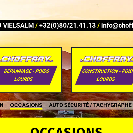
690 VIELSALM
/
+32(0)80/21.41.13
/
info@choff
DÉPANNAGE - POIDS
CONSTRUCTION - POI
LOURDS
LOURDS
IN
AUTO SÉCURITÉ / TACHYGRAPHE
OCCASIONS
OCCASIONS