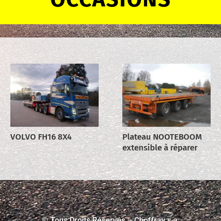
VOLVO FH16 8X4
Plateau NOOTEBOOM
extensible à réparer
© Tous Droits Réservés – Choffray s.a.