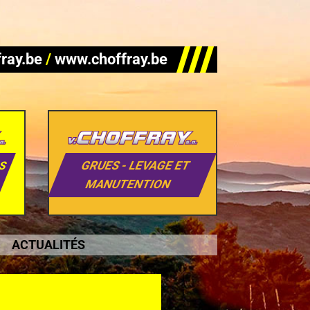
ray.be
/
www.choffray.be
GRUES - LEVAGE ET
DS
MANUTENTION
ACTUALITÉS