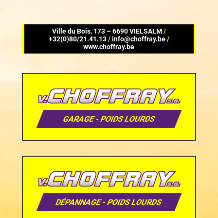
Ville du Bois, 173 – 6690 VIELSALM
/
+32(0)80/21.41.13
/
info@choffray.be
/
www.choffray.be
GARAGE - POIDS LOURDS
DÉPANNAGE - POIDS LOURDS