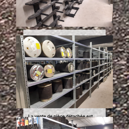
Dans un soucis d’efficacité et afin
de servir au mieux nos clients,
nous
disposons d’un stock
important de pièces (moyeux,
freins, lames, béquilles, coussins,
attaches-remorques, réservoir et
pompe hydraulique…)
Cette force nous permet de fournir
un service rapide et efficace.
La vente de pièce détachée est
également possible directement à