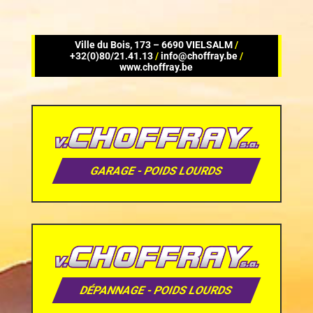
Ville du Bois, 173 – 6690 VIELSALM
/
+32(0)80/21.41.13
/
info@choffray.be
/
www.choffray.be
GARAGE - POIDS LOURDS
DÉPANNAGE - POIDS LOURDS